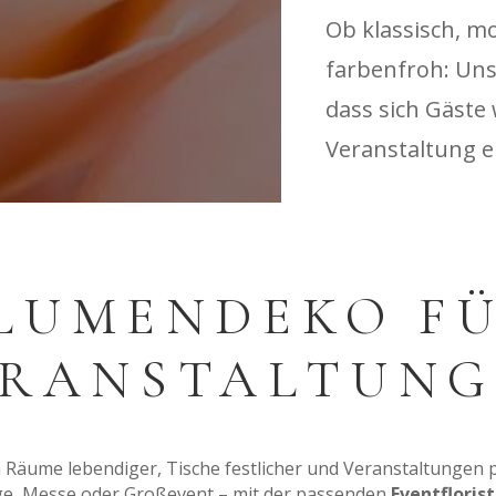
Ob klassisch, mo
farbenfroh: Uns
dass sich Gäste
Veranstaltung 
LUMENDEKO F
ERANSTALTUNG
äume lebendiger, Tische festlicher und Veranstaltungen pe
ge, Messe oder Großevent – mit der passenden
Eventfloris