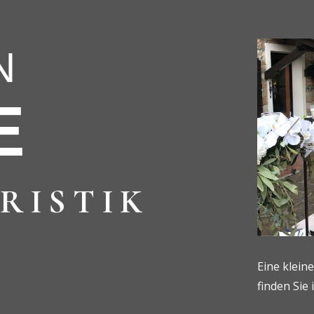
N
E
RISTIK
Eine klein
finden Sie