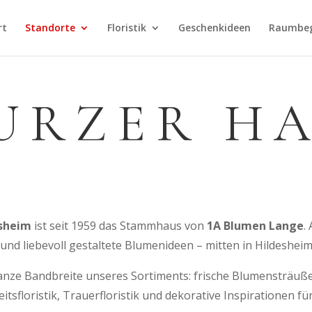
rt
Standorte
Floristik
Geschenkideen
Raumbe
URZER H
esheim
ist seit 1959 das Stammhaus von
1A Blumen Lange
.
g und liebevoll gestaltete Blumenideen – mitten in Hildesheim
ganze Bandbreite unseres Sortiments: frische Blumensträuße
eitsfloristik, Trauerfloristik und dekorative Inspirationen 