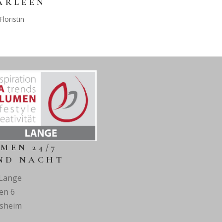
ARLEEN
Floristin
MEN 24/7
ND NACHT
Lange
en 6
esheim