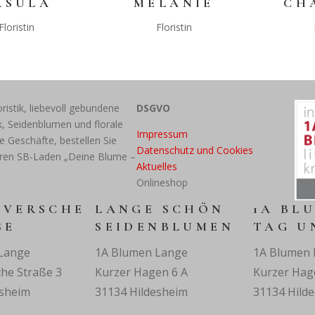
RSULA
MELANIE
CH
Floristin
Floristin
oristik, liebevoll gebundene
DSGVO
ik, Seidenblumen und florale
Impressum
 Geschäfte, bestellen Sie
Datenschutz und Cookies
eren SB-Laden „Deine Blume –
Aktuelles
Onlineshop
VERSCHE
LANGE SCHÖN
1A BLU
E
SEIDENBLUMEN
TAG U
Lange
1A Blumen Lange
1A Blumen 
he Straße 3
Kurzer Hagen 6 A
Kurzer Hag
esheim
31134 Hildesheim
31134 Hild