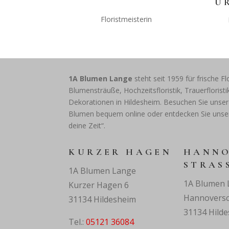
U
Floristmeisterin
1A Blumen Lange
steht seit 1959 für frische Fl
Blumensträuße, Hochzeitsfloristik, Trauerflorist
Dekorationen in Hildesheim. Besuchen Sie unsere
Blumen bequem online oder entdecken Sie uns
deine Zeit“.
KURZER HAGEN
HANNO
STRASS
1A Blumen Lange
1A Blumen 
Kurzer Hagen 6
Hannoversc
31134 Hildesheim
31134 Hild
Tel.:
05121 36084