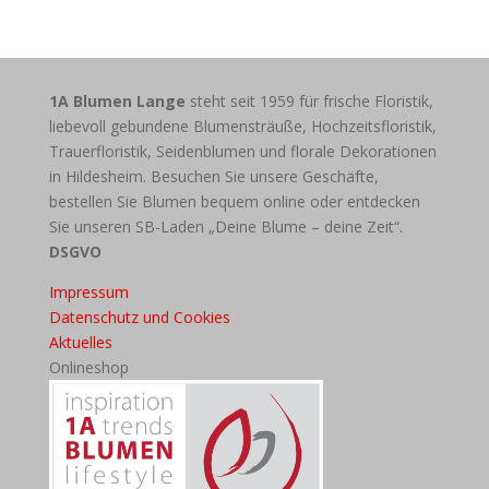
1A Blumen Lange
steht seit 1959 für frische Floristik,
liebevoll gebundene Blumensträuße, Hochzeitsfloristik,
Trauerfloristik, Seidenblumen und florale Dekorationen
in Hildesheim. Besuchen Sie unsere Geschäfte,
bestellen Sie Blumen bequem online oder entdecken
Sie unseren SB-Laden „Deine Blume – deine Zeit“.
DSGVO
Impressum
Datenschutz und Cookies
Aktuelles
Onlineshop