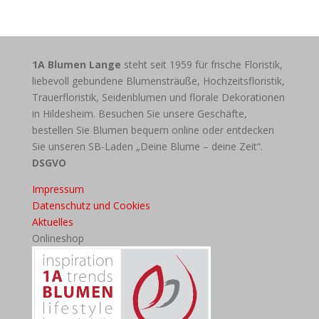
1A Blumen Lange
steht seit 1959 für frische Floristik,
liebevoll gebundene Blumensträuße, Hochzeitsfloristik,
Trauerfloristik, Seidenblumen und florale Dekorationen
in Hildesheim. Besuchen Sie unsere Geschäfte,
bestellen Sie Blumen bequem online oder entdecken
Sie unseren SB-Laden „Deine Blume – deine Zeit“.
DSGVO
Impressum
Datenschutz und Cookies
Aktuelles
Onlineshop